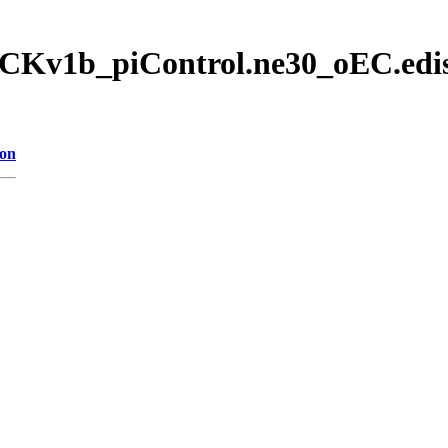
CKv1b_piControl.ne30_oEC.edis
ion